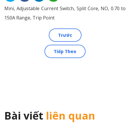
Mini, Adjustable Current Switch, Split Core, NO, 0.70 to
150A Range, Trip Point
Trước
Điều
Tiếp Theo
hướng
bài
viết
Bài viết
liên quan