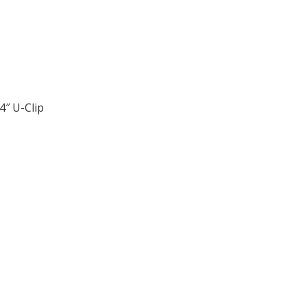
4″ U-Clip
ều
ớng
t