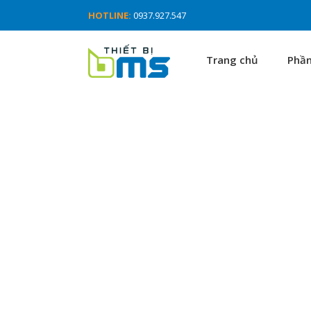
HOTLINE:
0937.927.547
Trang chủ
Phầ