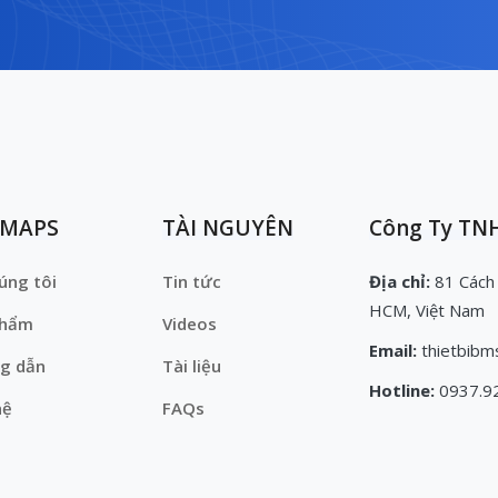
EMAPS
TÀI NGUYÊN
Công Ty TNH
úng tôi
Tin tức
Địa chỉ:
81 Cách
HCM, Việt Nam
phẩm
Videos
Email:
thietbibm
g dẫn
Tài liệu
Hotline:
0937.9
hệ
FAQs