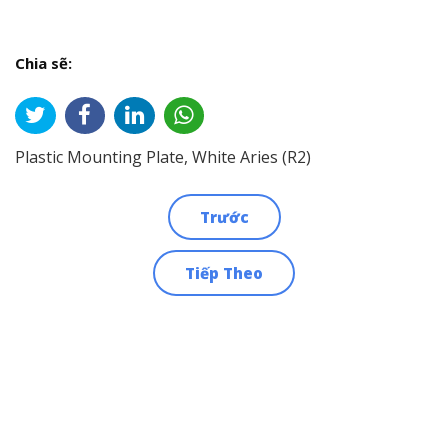
Chia sẽ:
Plastic Mounting Plate, White Aries (R2)
Trước
Điều
Tiếp Theo
hướng
bài
viết