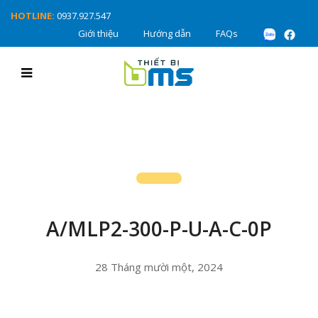
HOTLINE:
0937.927.547
Giới thiệu
Hướng dẫn
FAQs
A/MLP2-300-P-U-A-C-0P
28 Tháng mười một, 2024