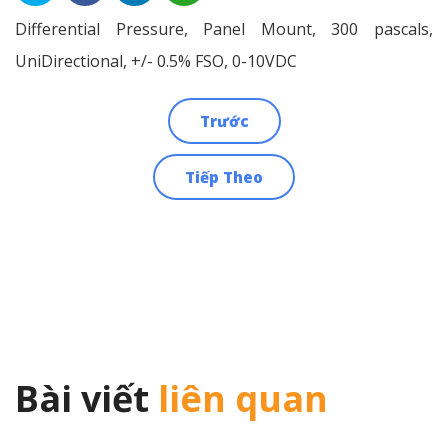
Differential Pressure, Panel Mount, 300 pascals,
UniDirectional, +/- 0.5% FSO, 0-10VDC
Trước
Điều
Tiếp Theo
hướng
bài
viết
Bài viết
liên quan