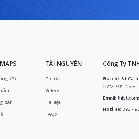
EMAPS
TÀI NGUYÊN
Công Ty TNH
úng tôi
Tin tức
Địa chỉ:
81 Cách
HCM, Việt Nam
phẩm
Videos
Email:
thietbibm
g dẫn
Tài liệu
Hotline:
0937.9
hệ
FAQs