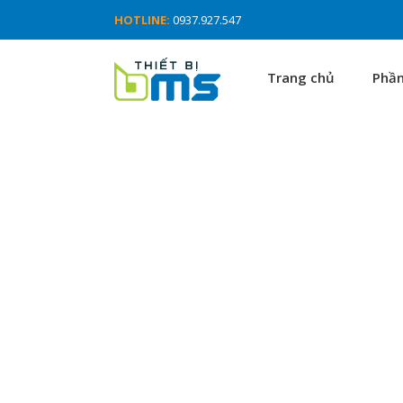
HOTLINE:
0937.927.547
Trang chủ
Phầ