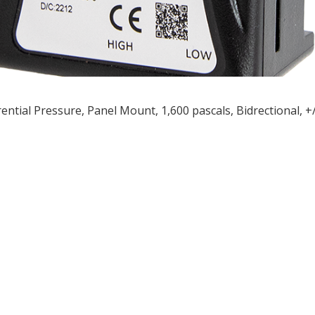
rential Pressure, Panel Mount, 1,600 pascals, Bidrectional, 
ều
ớng
t