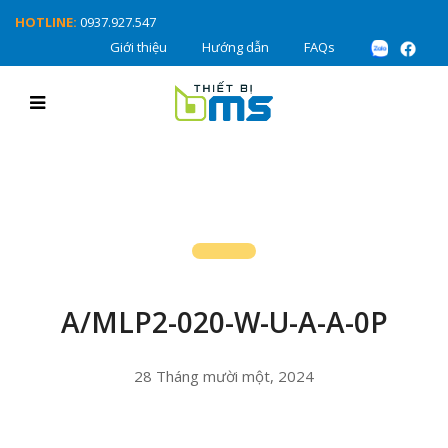
HOTLINE:
0937.927.547
Giới thiệu
Hướng dẫn
FAQs
A/MLP2-020-W-U-A-A-0P
28 Tháng mười một, 2024