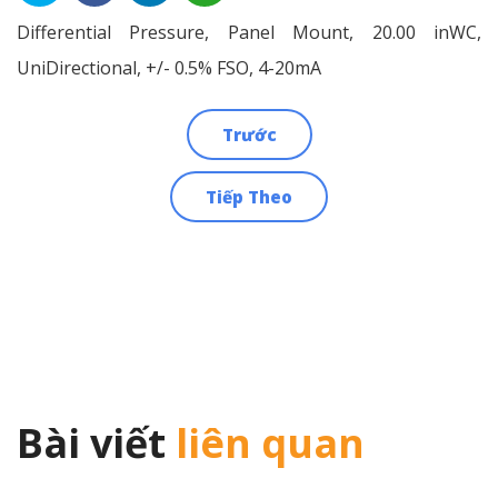
Differential Pressure, Panel Mount, 20.00 inWC,
UniDirectional, +/- 0.5% FSO, 4-20mA
Trước
Điều
Tiếp Theo
hướng
bài
viết
Bài viết
liên quan