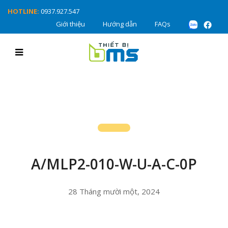
HOTLINE:
0937.927.547
Giới thiệu
Hướng dẫn
FAQs
A/MLP2-010-W-U-A-C-0P
28 Tháng mười một, 2024