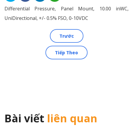
Differential Pressure, Panel Mount, 10.00 inWC,
UniDirectional, +/- 0.5% FSO, 0-10VDC
Trước
Điều
Tiếp Theo
hướng
bài
viết
Bài viết
liên quan