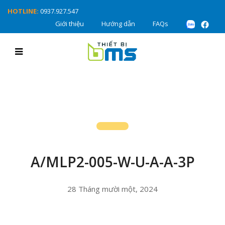
HOTLINE:
0937.927.547
Giới thiệu
Hướng dẫn
FAQs
A/MLP2-005-W-U-A-A-3P
28 Tháng mười một, 2024