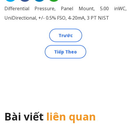
Differential Pressure, Panel Mount, 5.00 inWC,
UniDirectional, +/- 0.5% FSO, 4-20mA, 3 PT NIST
Trước
Điều
Tiếp Theo
hướng
bài
viết
Bài viết
liên quan