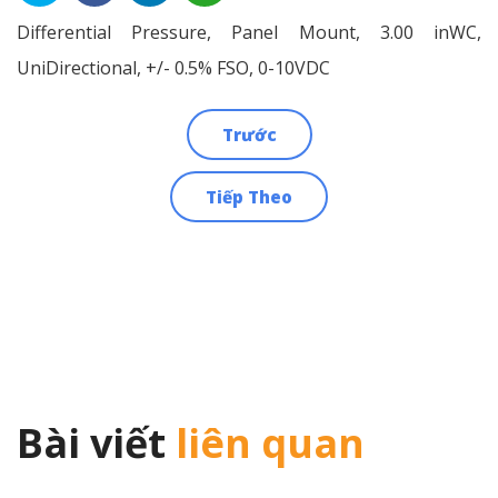
Differential Pressure, Panel Mount, 3.00 inWC,
UniDirectional, +/- 0.5% FSO, 0-10VDC
Trước
Điều
Tiếp Theo
hướng
bài
viết
Bài viết
liên quan