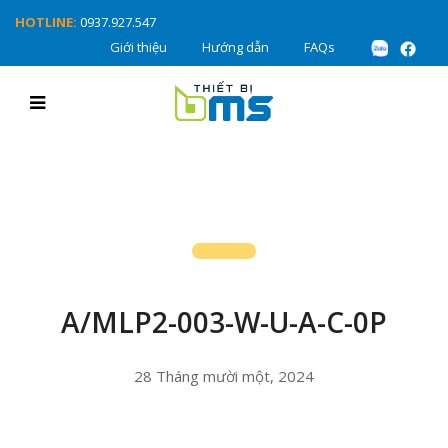
HOTLINE:
0937.927.547
Giới thiệu
Hướng dẫn
FAQs
A/MLP2-003-W-U-A-C-0P
28 Tháng mười một, 2024