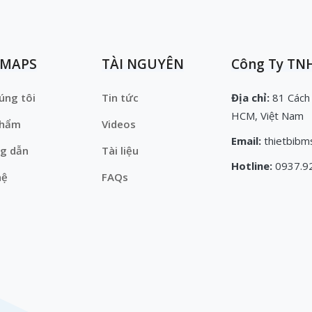
EMAPS
TÀI NGUYÊN
Công Ty TNH
úng tôi
Tin tức
Địa chỉ:
81 Cách
HCM, Việt Nam
phẩm
Videos
Email:
thietbibm
g dẫn
Tài liệu
Hotline:
0937.9
hệ
FAQs