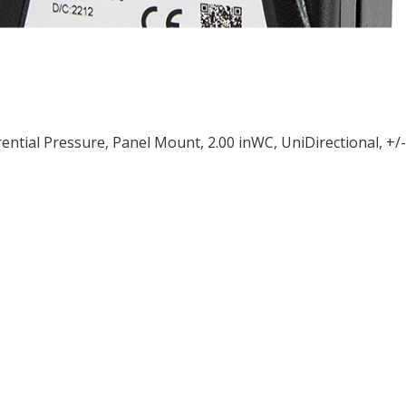
rential Pressure, Panel Mount, 2.00 inWC, UniDirectional, +
ều
ớng
t