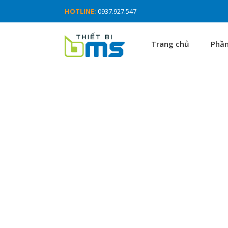
HOTLINE:
0937.927.547
Trang chủ
Phầ