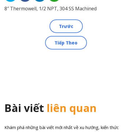
8″ Thermowell, 1/2 NPT, 304 SS Machined
Trước
Điều
Tiếp Theo
hướng
bài
viết
Bài viết
liên quan
Khám phá những bài viết mới nhất về xu hướng, kiến thức