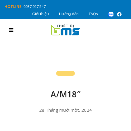
HOTLINE:
0937.927.547
Giới thiệu
Hướng dẫn
FAQs
A/M18″
28 Tháng mười một, 2024