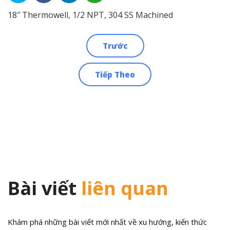
18″ Thermowell, 1/2 NPT, 304 SS Machined
Trước
Điều
Tiếp Theo
hướng
bài
viết
Bài viết
liên quan
Khám phá những bài viết mới nhất về xu hướng, kiến thức