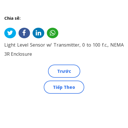
Chia sẽ:
Light Level Sensor w/ Transmitter, 0 to 100 f.c., NEMA
3R Enclosure
Trước
Điều
Tiếp Theo
hướng
bài
viết