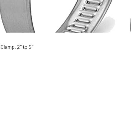
Clamp, 2″ to 5″
ều
ớng
t