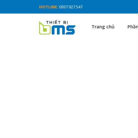
HOTLINE:
0937.927.547
Trang chủ
Phầ