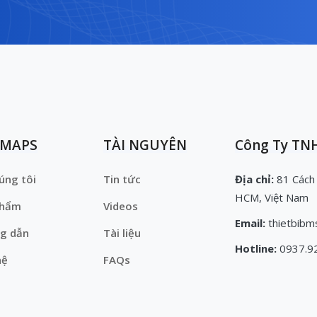
EMAPS
TÀI NGUYÊN
Công Ty TNH
úng tôi
Tin tức
Địa chỉ:
81 Cách
HCM, Việt Nam
phẩm
Videos
Email:
thietbibm
g dẫn
Tài liệu
Hotline:
0937.9
hệ
FAQs