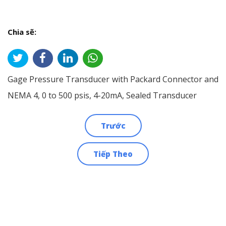
Chia sẽ:
Gage Pressure Transducer with Packard Connector and
NEMA 4, 0 to 500 psis, 4-20mA, Sealed Transducer
Trước
Điều
Tiếp Theo
hướng
bài
viết