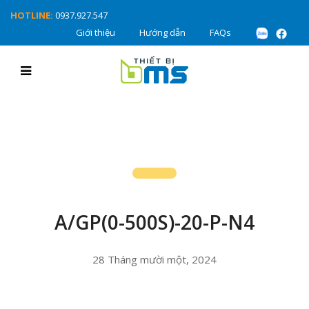
HOTLINE:
0937.927.547
Giới thiệu
Hướng dẫn
FAQs
A/GP(0-500S)-20-P-N4
28 Tháng mười một, 2024