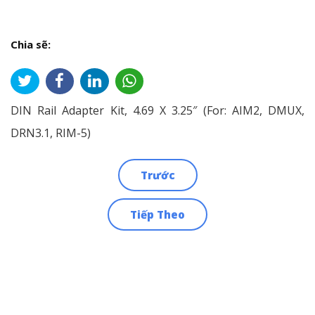
Chia sẽ:
DIN Rail Adapter Kit, 4.69 X 3.25″ (For: AIM2, DMUX,
DRN3.1, RIM-5)
Trước
Điều
Tiếp Theo
hướng
bài
viết