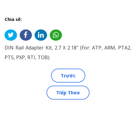
Chia sẽ:
DIN Rail Adapter Kit, 2.7 X 2.18″ (For: ATP, ARM, PTA2,
PTS, PXP, RTI, TOB)
Trước
Điều
Tiếp Theo
hướng
bài
viết