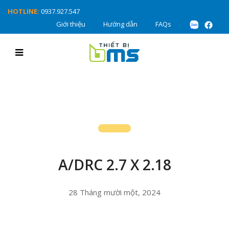
HOTLINE:
0937.927.547
Giới thiệu
Hướng dẫn
FAQs
A/DRC 2.7 X 2.18
28 Tháng mười một, 2024