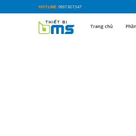
HOTLINE:
0937.927.547
Trang chủ
Phầ