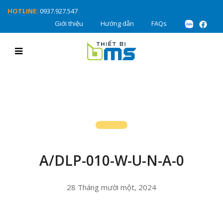
HOTLINE:
0937.927.547
Giới thiệu
Hướng dẫn
FAQs
A/DLP-010-W-U-N-A-0
28 Tháng mười một, 2024