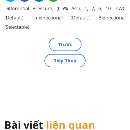
Differential Pressure, (0.5% Acc), 1, 2, 5, 10 inWC
(Default), Unidirectional (Default), Bidirectional
(Selectable)
Trước
Điều
Tiếp Theo
hướng
bài
viết
Bài viết
liên quan