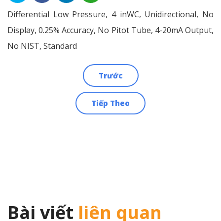
Differential Low Pressure, 4 inWC, Unidirectional, No
Display, 0.25% Accuracy, No Pitot Tube, 4-20mA Output,
No NIST, Standard
Trước
Điều
Tiếp Theo
hướng
bài
viết
Bài viết
liên quan