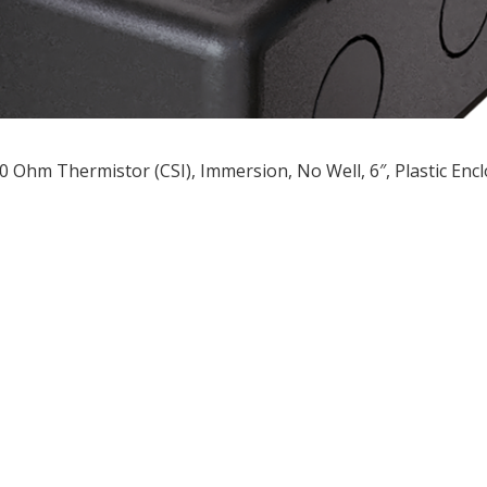
0 Ohm Thermistor (CSI), Immersion, No Well, 6″, Plastic Enc
ều
ớng
t