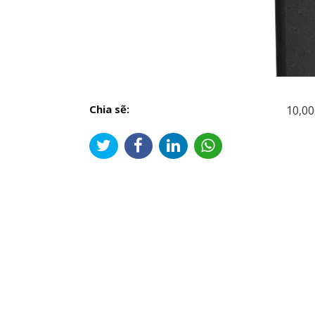
Chia sẽ:
10,00
Đi
hư
bài
viế