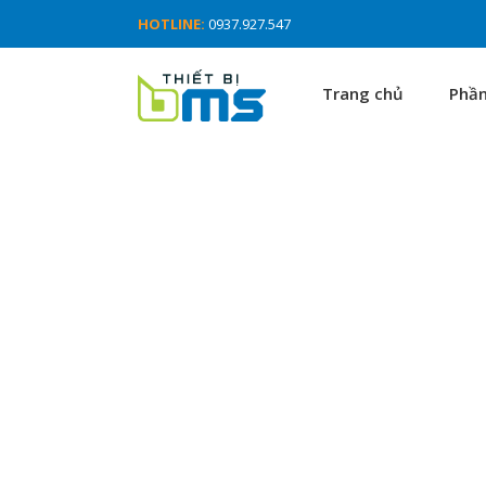
HOTLINE:
0937.927.547
Trang chủ
Phầ