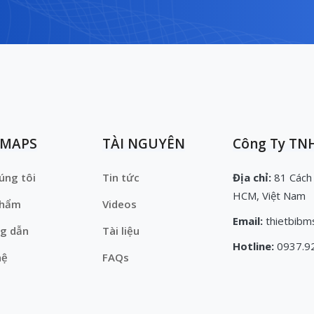
EMAPS
TÀI NGUYÊN
Công Ty TNH
úng tôi
Tin tức
Địa chỉ:
81 Cách
HCM, Việt Nam
phẩm
Videos
Email:
thietbibm
g dẫn
Tài liệu
Hotline:
0937.9
hệ
FAQs