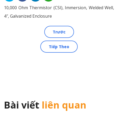
10,000 Ohm Thermistor (CSI), Immersion, Welded Well,
4″, Galvanized Enclosure
Trước
Điều
Tiếp Theo
hướng
bài
viết
Bài viết
liên quan