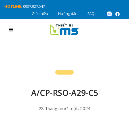
HOTLINE:
0937.927.547
Giới thiệu
Hướng dẫn
FAQs
A/CP-RSO-A29-C5
28 Tháng mười một, 2024