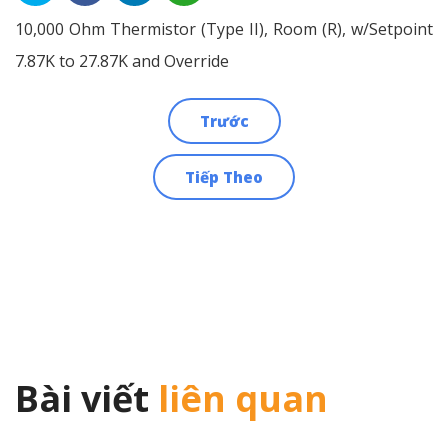
10,000 Ohm Thermistor (Type II), Room (R), w/Setpoint
7.87K to 27.87K and Override
Trước
Điều
Tiếp Theo
hướng
bài
viết
Bài viết
liên quan