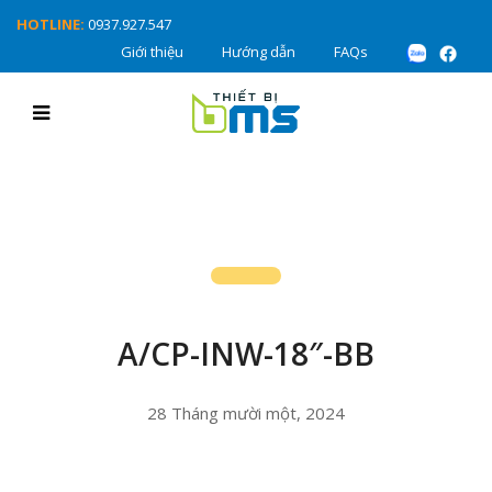
HOTLINE:
0937.927.547
Giới thiệu
Hướng dẫn
FAQs
A/CP-INW-18″-BB
28 Tháng mười một, 2024