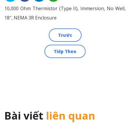
10,000 Ohm Thermistor (Type II), Immersion, No Well,
18″, NEMA 3R Enclosure
Trước
Điều
Tiếp Theo
hướng
bài
viết
Bài viết
liên quan