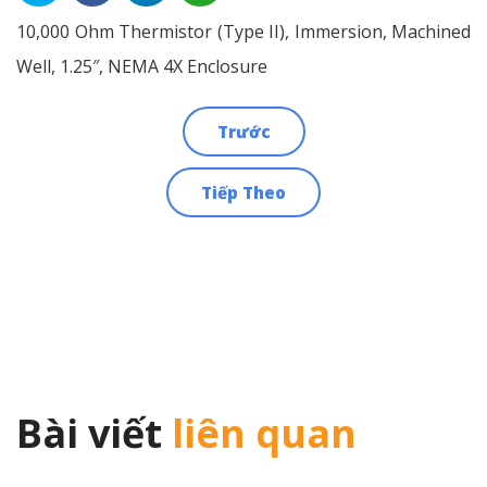
10,000 Ohm Thermistor (Type II), Immersion, Machined
Well, 1.25″, NEMA 4X Enclosure
Trước
Điều
Tiếp Theo
hướng
bài
viết
Bài viết
liên quan