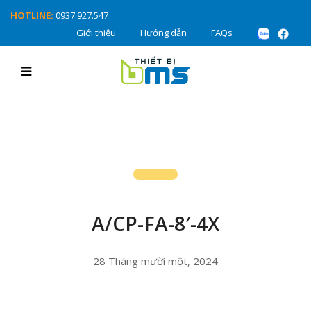
HOTLINE:
0937.927.547
Giới thiệu
Hướng dẫn
FAQs
A/CP-FA-8′-4X
28 Tháng mười một, 2024