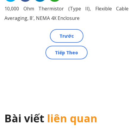
10,000 Ohm Thermistor (Type II), Flexible Cable
Averaging, 8′, NEMA 4X Enclosure
Trước
Điều
Tiếp Theo
hướng
bài
viết
Bài viết
liên quan