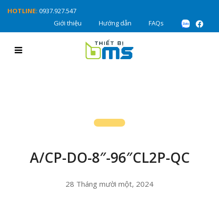
HOTLINE:
0937.927.547
Giới thiệu
Hướng dẫn
FAQs
A/CP-DO-8″-96″CL2P-QC
28 Tháng mười một, 2024