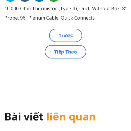
10,000 Ohm Thermistor (Type II), Duct, Without Box, 8″
Probe, 96″ Plenum Cable, Quick Connects
Trước
Điều
Tiếp Theo
hướng
bài
viết
Bài viết
liên quan