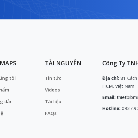
EMAPS
TÀI NGUYÊN
Công Ty TNH
úng tôi
Tin tức
Địa chỉ:
81 Cách
HCM, Việt Nam
phẩm
Videos
Email:
thietbibm
g dẫn
Tài liệu
Hotline:
0937.9
hệ
FAQs