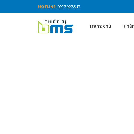
HOTLINE:
0937.927.547
Trang chủ
Phầ