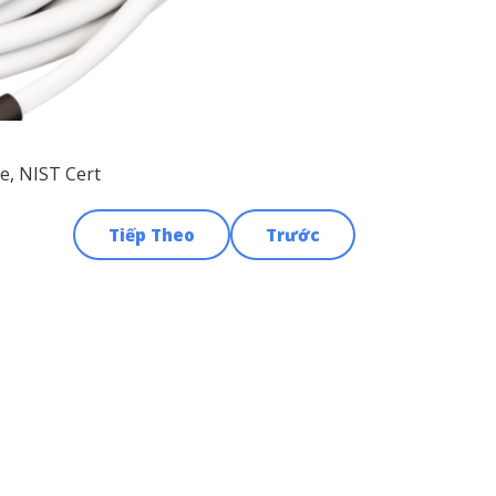
le, NIST Cert
Tiếp Theo
Trước