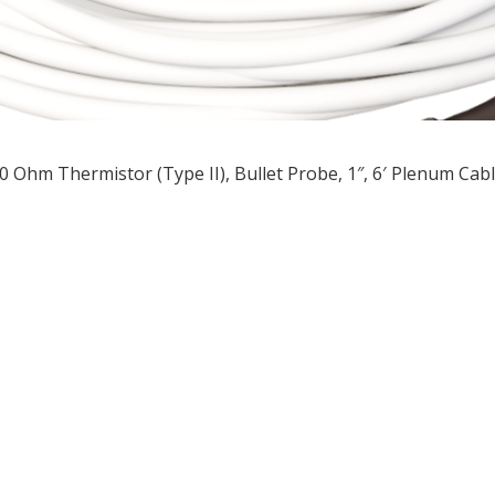
0 Ohm Thermistor (Type II), Bullet Probe, 1″, 6′ Plenum Cab
ều
ớng
t