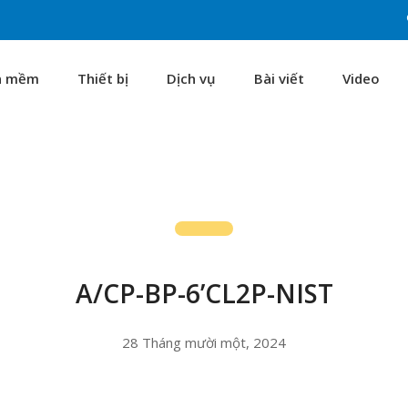
n mềm
Thiết bị
Dịch vụ
Bài viết
Video
A/CP-BP-6’CL2P-NIST
28 Tháng mười một, 2024