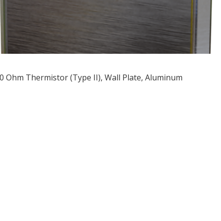
0 Ohm Thermistor (Type II), Wall Plate, Aluminum
ều
ớng
t