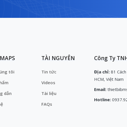
EMAPS
TÀI NGUYÊN
Công Ty TNH
úng tôi
Tin tức
Địa chỉ:
81 Cách
HCM, Việt Nam
phẩm
Videos
Email:
thietbibm
g dẫn
Tài liệu
Hotline:
0937.9
hệ
FAQs