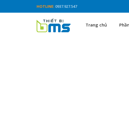
HOTLINE:
0937.927.547
Trang chủ
Phầ