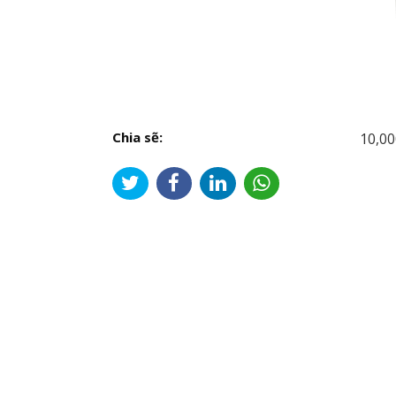
Chia sẽ:
10,00
Đi
hư
bài
viế