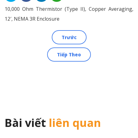
10,000 Ohm Thermistor (Type II), Copper Averaging,
12′, NEMA 3R Enclosure
Trước
Điều
Tiếp Theo
hướng
bài
viết
Bài viết
liên quan