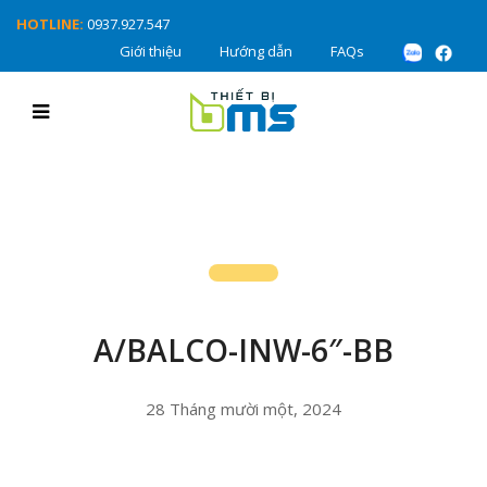
HOTLINE:
0937.927.547
Giới thiệu
Hướng dẫn
FAQs
A/BALCO-INW-6″-BB
28 Tháng mười một, 2024