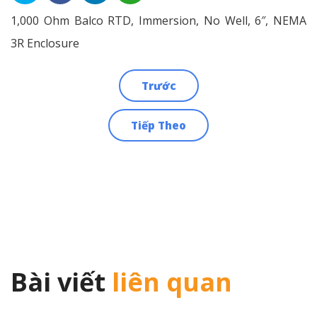
1,000 Ohm Balco RTD, Immersion, No Well, 6″, NEMA
3R Enclosure
Trước
Điều
Tiếp Theo
hướng
bài
viết
Bài viết
liên quan