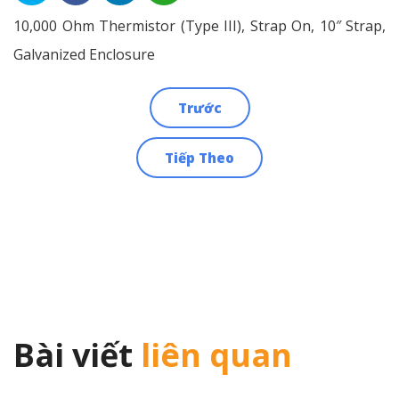
10,000 Ohm Thermistor (Type III), Strap On, 10″ Strap,
Galvanized Enclosure
Trước
Điều
Tiếp Theo
hướng
bài
viết
Bài viết
liên quan