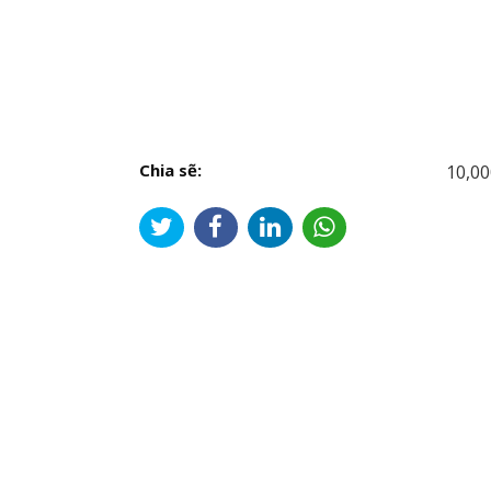
Chia sẽ:
10,00
Đi
hư
bài
viế