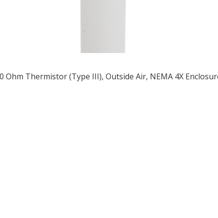
0 Ohm Thermistor (Type III), Outside Air, NEMA 4X Enclosur
ều
ớng
t