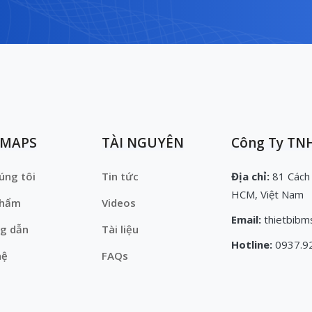
EMAPS
TÀI NGUYÊN
Công Ty TNH
úng tôi
Tin tức
Địa chỉ:
81 Cách
HCM, Việt Nam
phẩm
Videos
Email:
thietbibm
g dẫn
Tài liệu
Hotline:
0937.9
hệ
FAQs