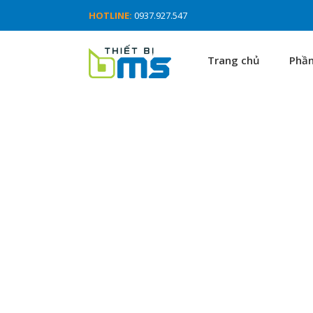
HOTLINE:
0937.927.547
Trang chủ
Phầ