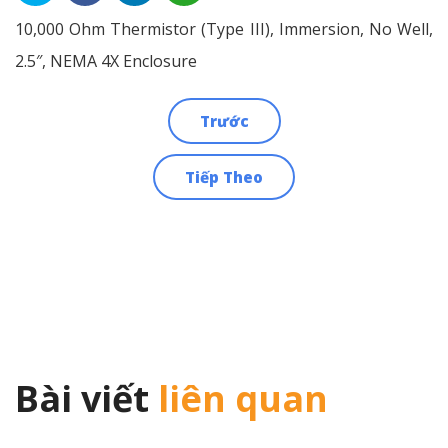
10,000 Ohm Thermistor (Type III), Immersion, No Well,
2.5″, NEMA 4X Enclosure
Trước
Điều
Tiếp Theo
hướng
bài
viết
Bài viết
liên quan