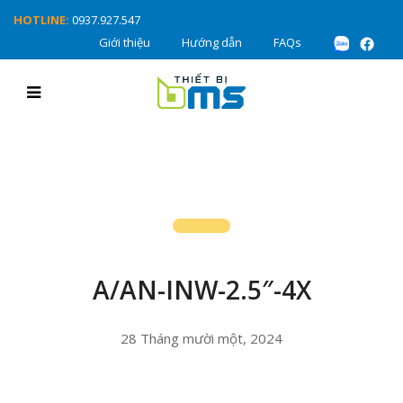
HOTLINE:
0937.927.547
Giới thiệu
Hướng dẫn
FAQs
A/AN-INW-2.5″-4X
28 Tháng mười một, 2024