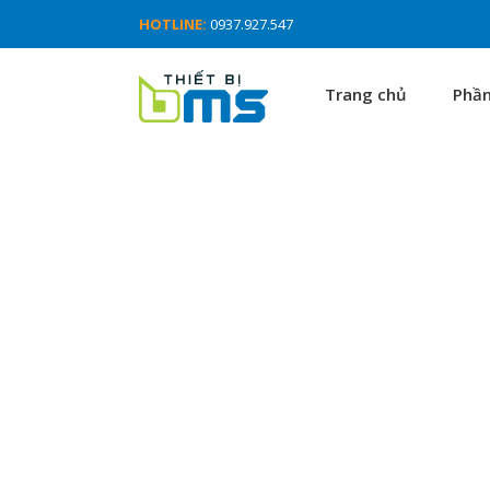
HOTLINE:
0937.927.547
Trang chủ
Phầ