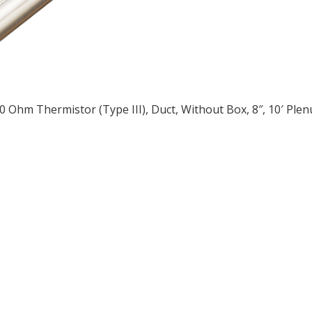
0 Ohm Thermistor (Type III), Duct, Without Box, 8″, 10′ Pl
ều
ớng
t