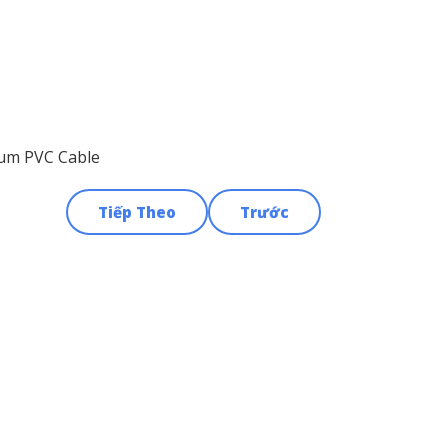
enum PVC Cable
Tiếp Theo
Trước