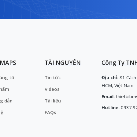
EMAPS
TÀI NGUYÊN
Công Ty TNH
úng tôi
Tin tức
Địa chỉ:
81 Cách
HCM, Việt Nam
phẩm
Videos
Email:
thietbibm
g dẫn
Tài liệu
Hotline:
0937.9
hệ
FAQs