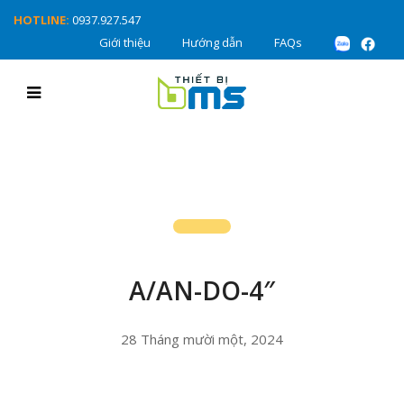
HOTLINE:
0937.927.547
Giới thiệu
Hướng dẫn
FAQs
A/AN-DO-4″
28 Tháng mười một, 2024