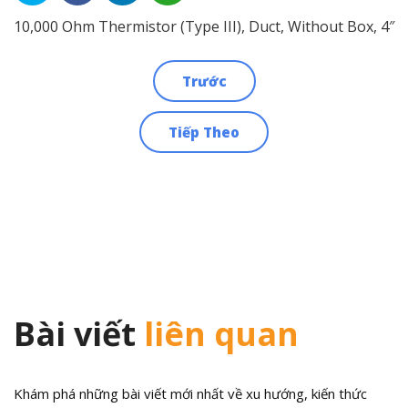
10,000 Ohm Thermistor (Type III), Duct, Without Box, 4″
Trước
Điều
Tiếp Theo
hướng
bài
viết
Bài viết
liên quan
Khám phá những bài viết mới nhất về xu hướng, kiến thức