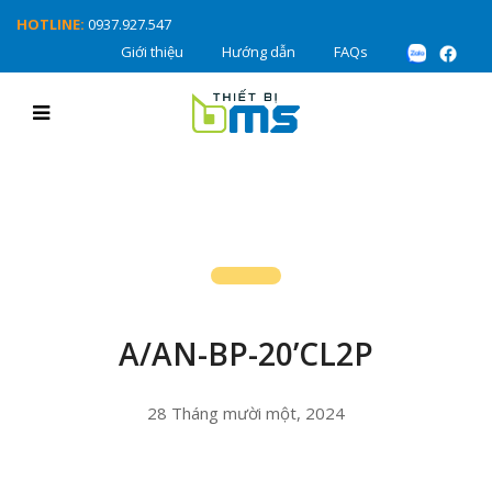
HOTLINE:
0937.927.547
Giới thiệu
Hướng dẫn
FAQs
A/AN-BP-20’CL2P
28 Tháng mười một, 2024