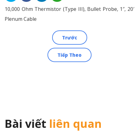
10,000 Ohm Thermistor (Type III), Bullet Probe, 1″, 20′
Plenum Cable
Trước
Điều
Tiếp Theo
hướng
bài
viết
Bài viết
liên quan