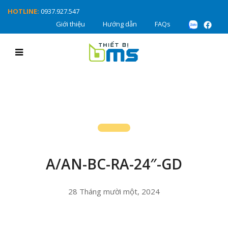
HOTLINE:
0937.927.547
Giới thiệu
Hướng dẫn
FAQs
A/AN-BC-RA-24″-GD
28 Tháng mười một, 2024