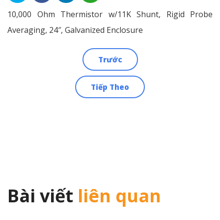
10,000 Ohm Thermistor w/11K Shunt, Rigid Probe
Averaging, 24″, Galvanized Enclosure
Trước
Điều
Tiếp Theo
hướng
bài
viết
Bài viết
liên quan