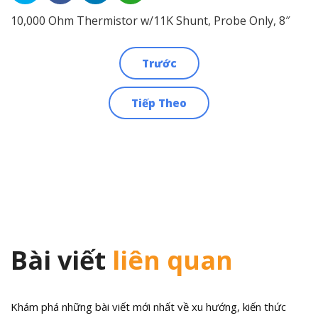
10,000 Ohm Thermistor w/11K Shunt, Probe Only, 8″
Trước
Điều
Tiếp Theo
hướng
bài
viết
Bài viết
liên quan
Khám phá những bài viết mới nhất về xu hướng, kiến thức