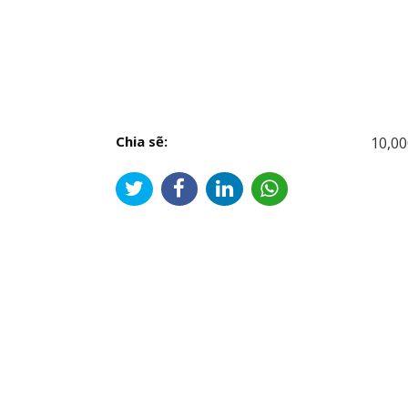
Chia sẽ:
10,00
Đi
hư
bài
viế