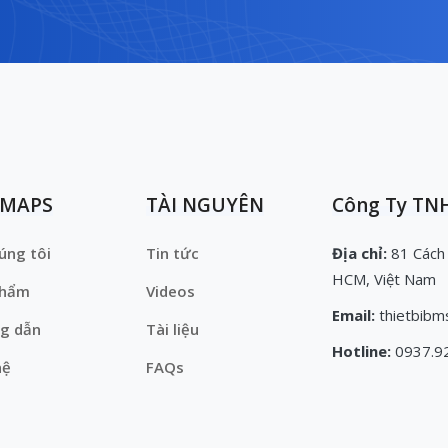
EMAPS
TÀI NGUYÊN
Công Ty TNH
úng tôi
Tin tức
Địa chỉ:
81 Cách
HCM, Việt Nam
phẩm
Videos
Email:
thietbibm
g dẫn
Tài liệu
Hotline:
0937.9
hệ
FAQs