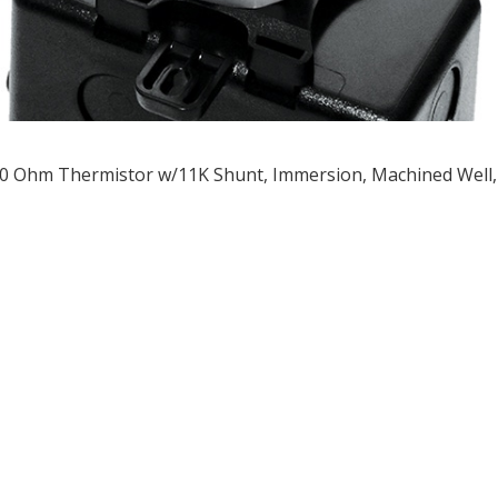
0 Ohm Thermistor w/11K Shunt, Immersion, Machined Well, 6
ều
ớng
t