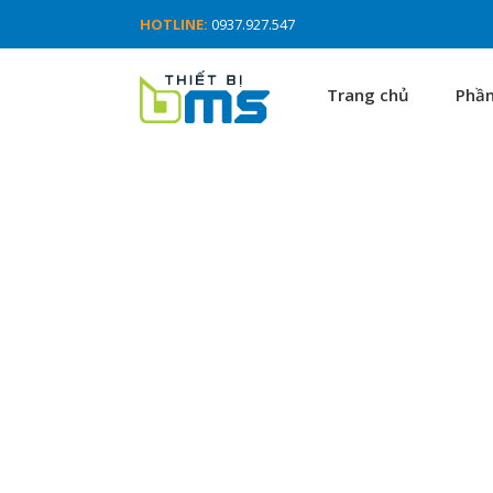
HOTLINE:
0937.927.547
Trang chủ
Phầ