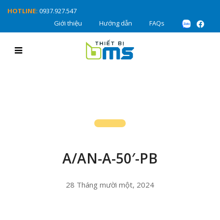
HOTLINE:
0937.927.547
Giới thiệu
Hướng dẫn
FAQs
A/AN-A-50′-PB
28 Tháng mười một, 2024