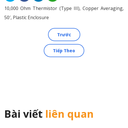
10,000 Ohm Thermistor (Type III), Copper Averaging,
50′, Plastic Enclosure
Trước
Điều
Tiếp Theo
hướng
bài
viết
Bài viết
liên quan