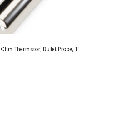
 Ohm Thermistor, Bullet Probe, 1″
ều
ớng
t