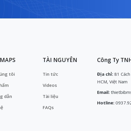
EMAPS
TÀI NGUYÊN
Công Ty TNH
úng tôi
Tin tức
Địa chỉ:
81 Cách
HCM, Việt Nam
phẩm
Videos
Email:
thietbibm
g dẫn
Tài liệu
Hotline:
0937.9
hệ
FAQs