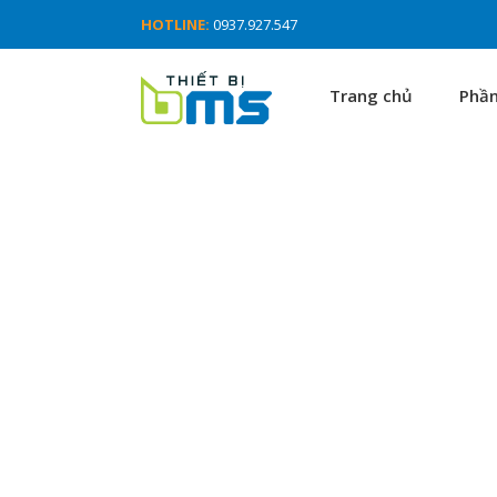
HOTLINE:
0937.927.547
Trang chủ
Phầ