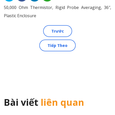
50,000 Ohm Thermistor, Rigid Probe Averaging, 36″,
Plastic Enclosure
Trước
Điều
Tiếp Theo
hướng
bài
viết
Bài viết
liên quan