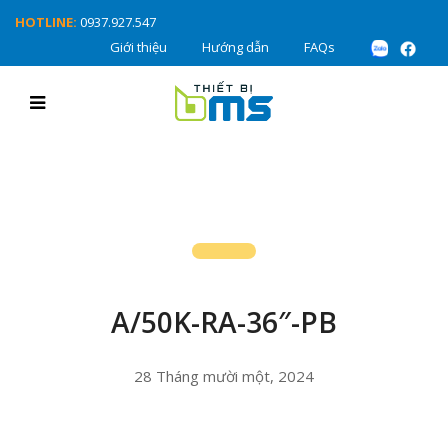
HOTLINE:
0937.927.547
Giới thiệu
Hướng dẫn
FAQs
A/50K-RA-36″-PB
28 Tháng mười một, 2024