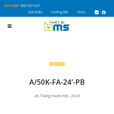
HOTLINE:
0937.927.547
Giới thiệu
Hướng dẫn
FAQs
A/50K-FA-24′-PB
28 Tháng mười một, 2024