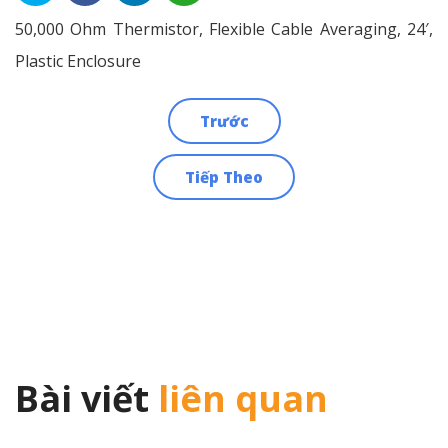
50,000 Ohm Thermistor, Flexible Cable Averaging, 24′,
Plastic Enclosure
Trước
Điều
Tiếp Theo
hướng
bài
viết
Bài viết
liên quan