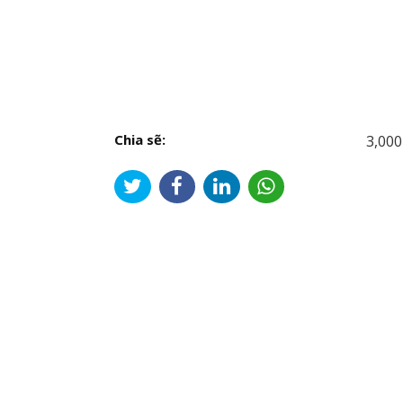
Chia sẽ:
3,000
Đi
hư
bài
viế