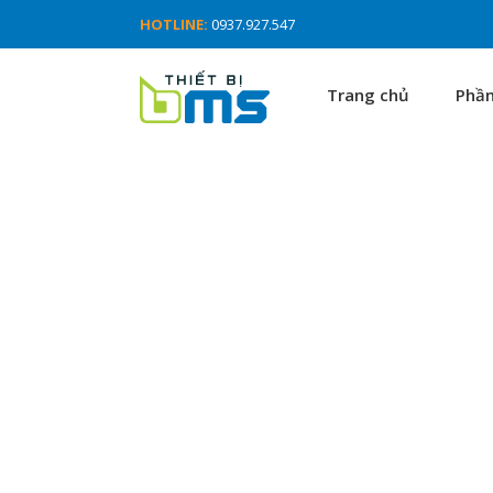
HOTLINE:
0937.927.547
Trang chủ
Phầ