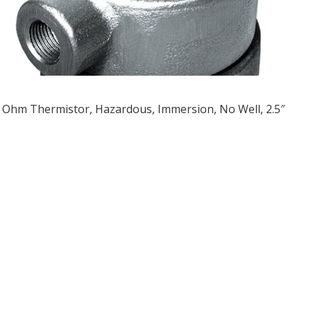
 Ohm Thermistor, Hazardous, Immersion, No Well, 2.5″
ều
ớng
t