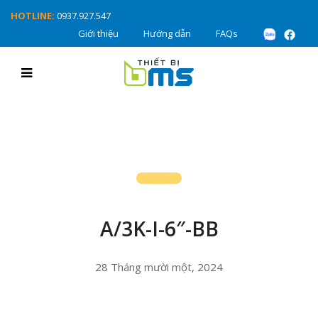
HOTLINE:
0937.927.547
Giới thiệu
Hướng dẫn
FAQs
A/3K-I-6″-BB
28 Tháng mười một, 2024