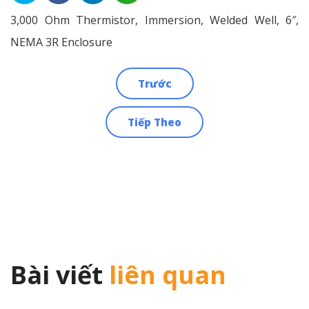
3,000 Ohm Thermistor, Immersion, Welded Well, 6″,
NEMA 3R Enclosure
Trước
Điều
Tiếp Theo
hướng
bài
viết
Bài viết
liên quan