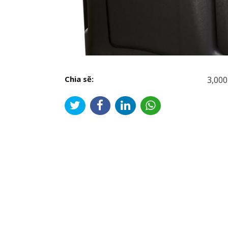
Chia sẽ:
3,000
Đi
hư
bài
viế