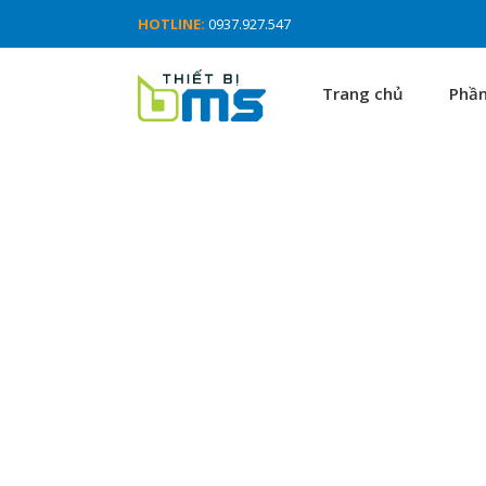
HOTLINE:
0937.927.547
Trang chủ
Phầ