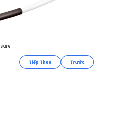
osure
Tiếp Theo
Trước