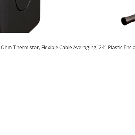
 Ohm Thermistor, Flexible Cable Averaging, 24′, Plastic Encl
ều
ớng
t