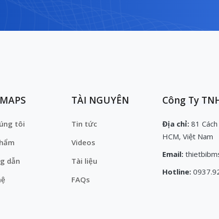
EMAPS
TÀI NGUYÊN
Công Ty TNH
úng tôi
Tin tức
Địa chỉ:
81 Cách
HCM, Việt Nam
phẩm
Videos
Email:
thietbibm
g dẫn
Tài liệu
Hotline:
0937.9
hệ
FAQs