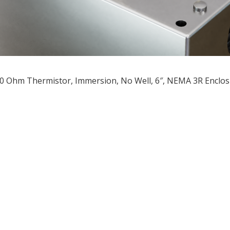
0 Ohm Thermistor, Immersion, No Well, 6″, NEMA 3R Enclo
ều
ớng
t