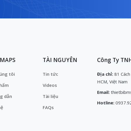
EMAPS
TÀI NGUYÊN
Công Ty TNH
úng tôi
Tin tức
Địa chỉ:
81 Cách
HCM, Việt Nam
phẩm
Videos
Email:
thietbibm
g dẫn
Tài liệu
Hotline:
0937.9
hệ
FAQs