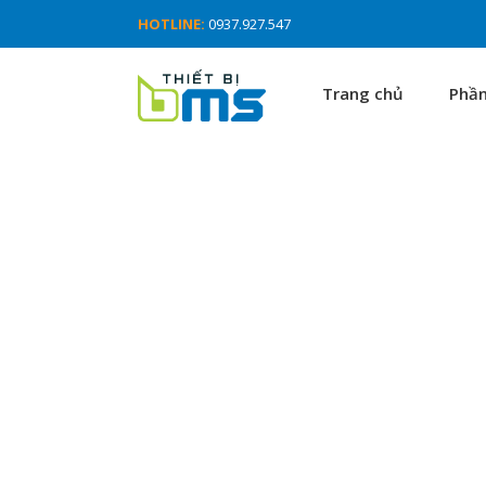
HOTLINE:
0937.927.547
Trang chủ
Phầ