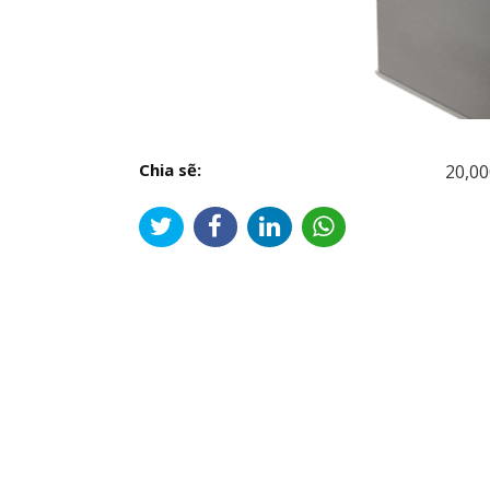
Chia sẽ:
20,00
Đi
hư
bài
viế