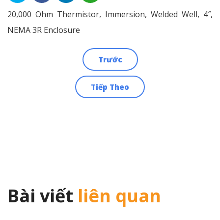
20,000 Ohm Thermistor, Immersion, Welded Well, 4″,
NEMA 3R Enclosure
Trước
Điều
Tiếp Theo
hướng
bài
viết
Bài viết
liên quan