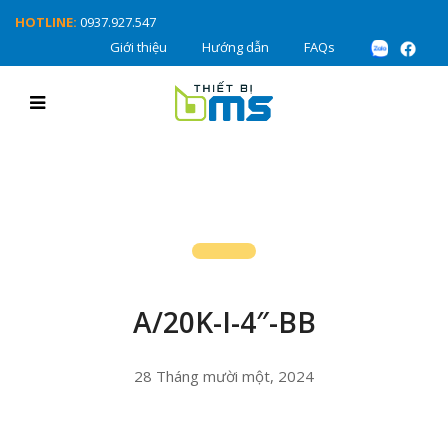
HOTLINE:
0937.927.547
Giới thiệu
Hướng dẫn
FAQs
A/20K-I-4″-BB
28 Tháng mười một, 2024