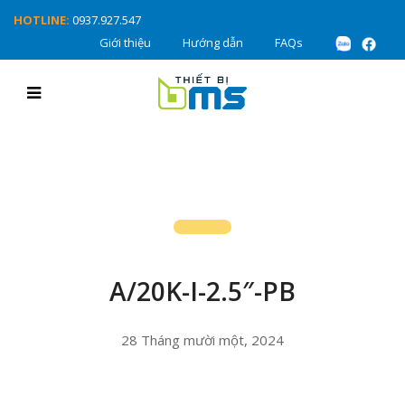
HOTLINE:
0937.927.547
Giới thiệu
Hướng dẫn
FAQs
A/20K-I-2.5″-PB
28 Tháng mười một, 2024